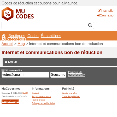
Codes de réduction et coupo
Boutiques
Codes
Éch
Jeux concours
Accueil
>
Mag
> Internet e